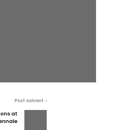
Post suivant
ions at
iennale