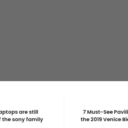
aptops are still
7 Must-See Pavil
f the sony family
the 2019 Venice B