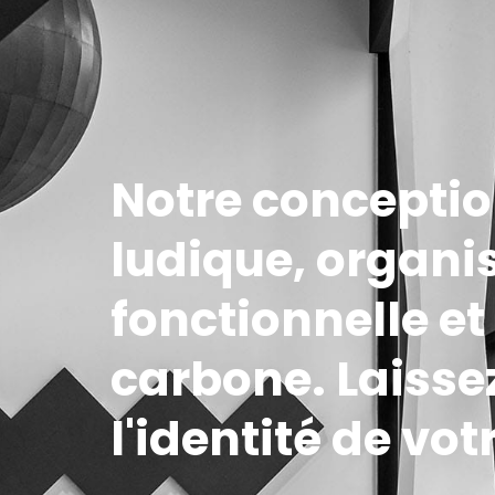
Notre conception
ludique, organi
fonctionnelle e
carbone. Laisse
l'identité de votr