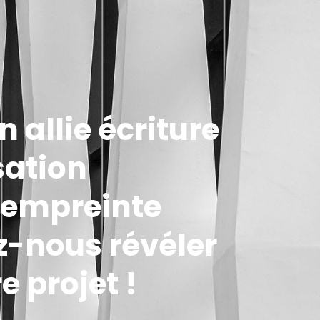
 allie écriture
sation
t empreinte
z-nous révéler
e projet !