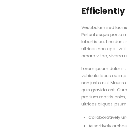
Efficiently
Vestibulum sed lacinia
Pellentesque porta met
lobortis ac, tincidun
ultrices non eget veli
ornare vitae, viverra ut
Lorem ipsum dolor sit
vehicula lacus eu imp
non justo nisl. Mauris 
quis gravida est. Cu
pretium mattis enim, 
ultrices aliquet ipsu
Collaboratively u
Assertively orche