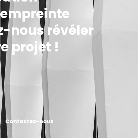
t empreinte
z-nous révéler
e projet !
Contactez-nous