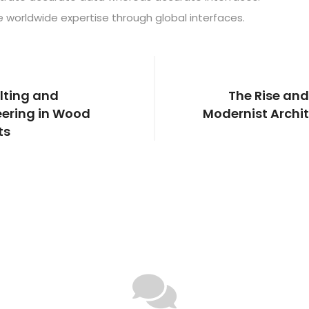
 worldwide expertise through global interfaces.
lting and
The Rise and 
eering in Wood
Modernist Archi
ts