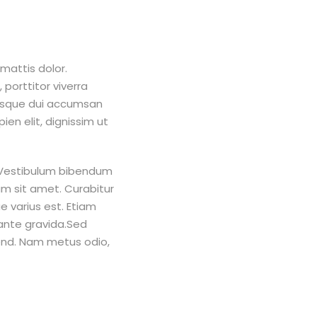
 mattis dolor.
 porttitor viverra
ntesque dui accumsan
ien elit, dignissim ut
. Vestibulum bibendum
um sit amet. Curabitur
ue varius est. Etiam
ante gravida.Sed
fend. Nam metus odio,