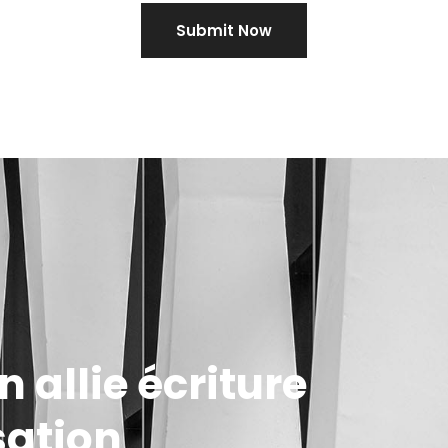
 allie écriture
sation