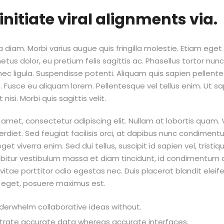
 initiate viral alignments via.
 diam. Morbi varius augue quis fringilla molestie. Etiam eget
us dolor, eu pretium felis sagittis ac. Phasellus tortor nunc,
t nec ligula. Suspendisse potenti. Aliquam quis sapien pelle
t. Fusce eu aliquam lorem. Pellentesque vel tellus enim. Ut sap
 nisi. Morbi quis sagittis velit.
 amet, consectetur adipiscing elit. Nullam at lobortis quam
erdiet. Sed feugiat facilisis orci, at dapibus nunc condiment
eget viverra enim. Sed dui tellus, suscipit id sapien vel, tristiq
rabitur vestibulum massa et diam tincidunt, id condimentum 
vitae porttitor odio egestas nec. Duis placerat blandit elei
m eget, posuere maximus est.
nderwhelm collaborative ideas without.
strate accurate data whereas accurate interfaces.