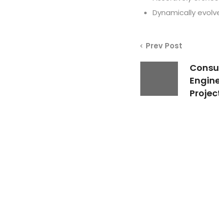
Dynamically evolve
Prev Post
Consu
Engin
Projec