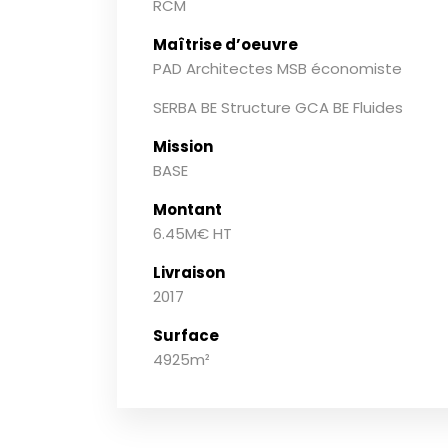
RCM
Maîtrise d’oeuvre
PAD Architectes MSB économiste
SERBA BE Structure GCA BE Fluides
Mission
BASE
Montant
6.45M€ HT
Livraison
2017
Surface
4925m²