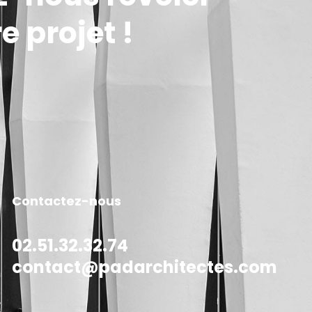
e projet !
Contactez-nous
02.51.32.32.74
contact@padarchitectes.com