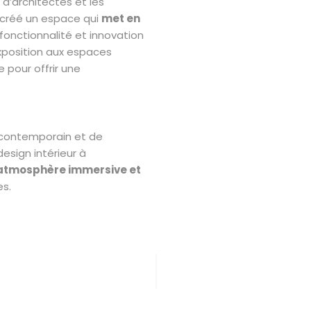
d’architectes et les
 créé un espace qui
met en
, fonctionnalité et innovation
xposition aux espaces
 pour offrir une
 contemporain et de
esign intérieur à
atmosphère immersive et
s.