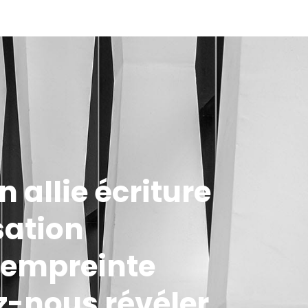
 allie écriture
sation
t empreinte
z-nous révéler