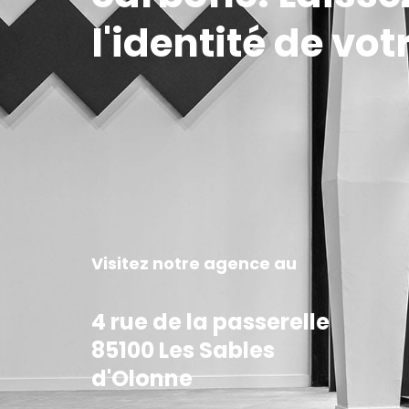
l'identité de votr
Visitez notre agence au
4 rue de la passerelle
85100 Les Sables
d'Olonne