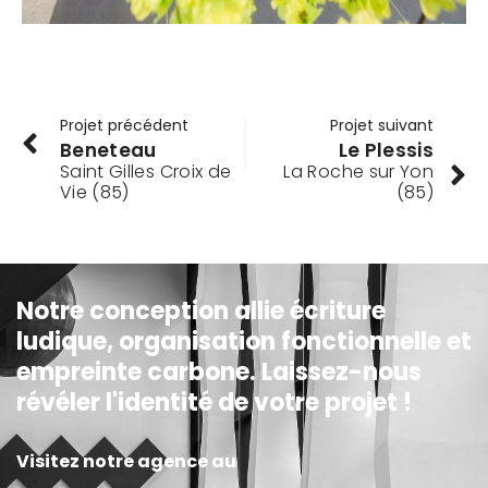
Projet précédent
Projet suivant
Beneteau
Le Plessis
Saint Gilles Croix de
La Roche sur Yon
Vie (85)
(85)
Notre conception allie écriture
ludique, organisation fonctionnelle et
empreinte carbone. Laissez-nous
révéler l'identité de votre projet !
Visitez notre agence au