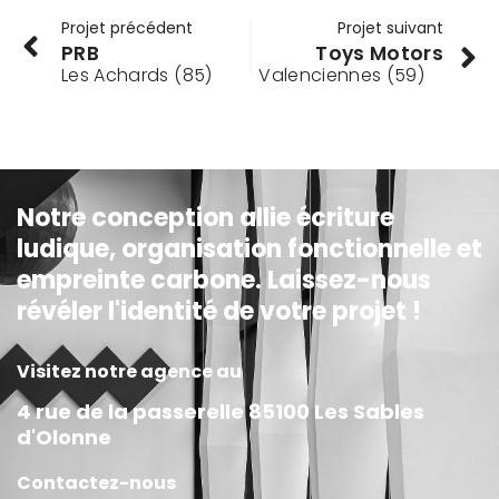
Projet précédent
Projet suivant
PRB
Toys Motors
Les Achards (85)
Valenciennes (59)
Notre conception allie écriture
ludique, organisation fonctionnelle et
empreinte carbone. Laissez-nous
révéler l'identité de votre projet !
Visitez notre agence au
4 rue de la passerelle 85100 Les Sables
d'Olonne
Contactez-nous