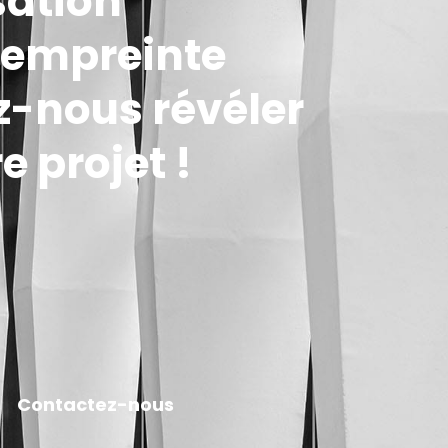
sation
t empreinte
z-nous révéler
e projet !
Contactez-nous