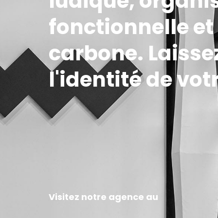
ludique, organi
fonctionnelle e
carbone. Laisse
l'identité de votr
Visitez notre agence au