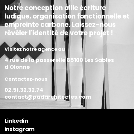
Notre conception allie écriture
ludique, organisation fonctionnelle et
empreinte carbone. Laissez-nous
révéler l'identité de votre projet !
Visitez notre agence au
4 rue de la passerelle 85100 Les Sables
d'Olonne
Contactez-nous
02.51.32.32.74
contact@padarchitectes.com
Linkedin
Instagram